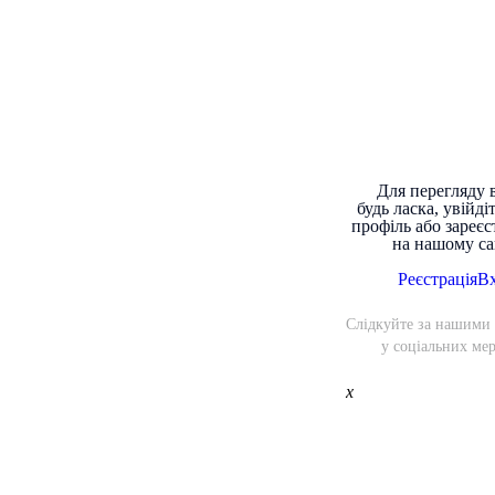
Для перегляду в
будь ласка, увійдіт
профіль або зареєс
на нашому са
Реєстрація
Вх
Слідкуйте за нашими
у соціальних ме
x