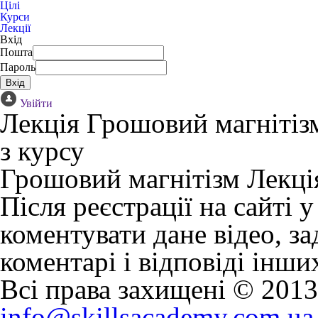
Цілі
Курси
Лекції
Вхід
Пошта
Пароль
Увійти
Лекція Грошовий магнітіз
з курсу
Грошовий магнітізм
Лекц
Після реєстрації на сайті 
коментувати дане відео, за
коментарі і відповіді інши
Всі права захищені © 201
info@skillsacademy.com.ua