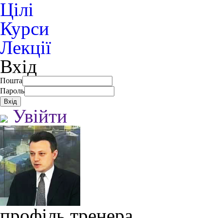
Цілі
Курси
Лекції
Вхід
Пошта
Пароль
Увійти
профіль тренера